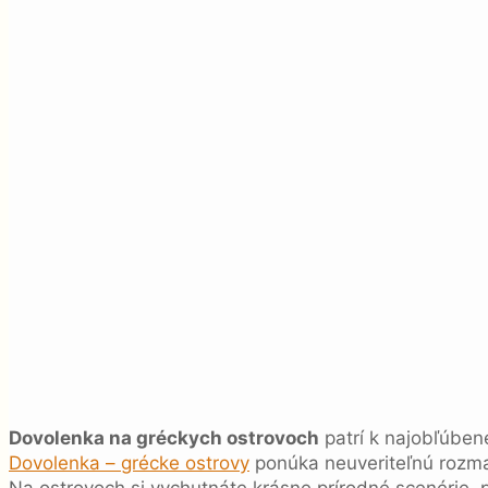
Dovolenka na gréckych ostrovoch
patrí k najobľúben
Dovolenka – grécke ostrovy
ponúka neuveriteľnú rozman
Na ostrovoch si vychutnáte krásne prírodné scenérie, 