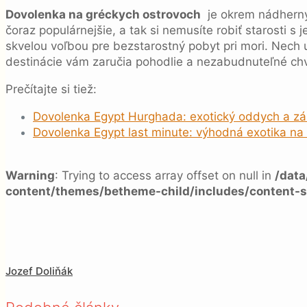
Dovolenka na gréckych ostrovoch
je okrem nádhernýc
čoraz populárnejšie, a tak si nemusíte robiť starosti 
skvelou voľbou pre bezstarostný pobyt pri mori. Nech
destinácie vám zaručia pohodlie a nezabudnuteľné chv
Prečítajte si tiež:
Dovolenka Egypt Hurghada: exotický oddych a záži
Dovolenka Egypt last minute: výhodná exotika na
Warning
: Trying to access array offset on null in
/dat
content/themes/betheme-child/includes/content-s
Jozef Doliňák