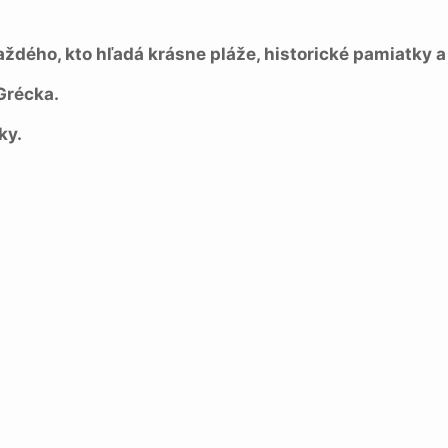
aždého, kto hľadá krásne pláže, historické pamiatky 
Grécka.
ky.