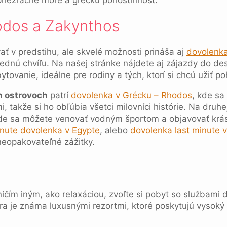
odos a Zakynthos
ť v predstihu, ale skvelé možnosti prináša aj
dovolenka
lednú chvíľu. Na našej stránke nájdete aj zájazdy do de
ytovanie, ideálne pre rodiny a tých, ktorí si chcú užiť 
h ostrovoch
patrí
dovolenka v Grécku – Rhodos
, kde sa
 takže si ho obľúbia všetci milovníci histórie. Na druhe
de sa môžete venovať vodným športom a objavovať krás
inute dovolenka v Egypte
, alebo
dovolenka last minute 
neopakovateľné zážitky.
i
ičím iným, ako relaxáciou, zvoľte si pobyt so službami d
iéra je známa luxusnými rezortmi, ktoré poskytujú vysok