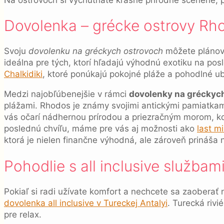
Dovolenka – grécke ostrovy Rh
Svoju
dovolenku na gréckych ostrovoch
môžete plánova
ideálna pre tých, ktorí hľadajú výhodnú exotiku na pos
Chalkidiki
, ktoré ponúkajú pokojné pláže a pohodlné ub
Medzi najobľúbenejšie v rámci
dovolenky na gréckyc
plážami. Rhodos je známy svojimi antickými pamiatkami,
vás očarí nádhernou prírodou a priezračným morom, k
poslednú chvíľu, máme pre vás aj možnosti ako
last m
ktorá je nielen finančne výhodná, ale zároveň prináša 
Pohodlie s all inclusive službam
Pokiaľ si radi užívate komfort a nechcete sa zaoberať n
dovolenka all inclusive v Tureckej Antalyi
. Turecká riv
pre relax.