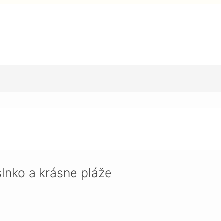
ne pláže
slnko a krásne pláže