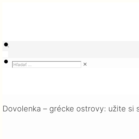
✕
Magazín
Zábava a voľný čas
Dovolenka – grécke ostrovy: užite si slnko a krás
Dovolenka – grécke ostrovy: užite si 