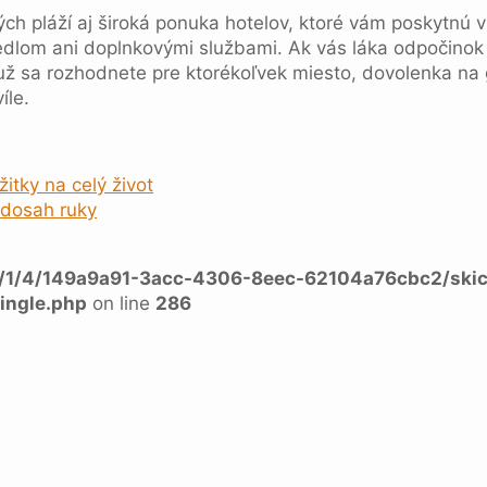
h pláží aj široká ponuka hotelov, ktoré vám poskytnú vš
s jedlom ani doplnkovými službami. Ak vás láka odpočinok
 už sa rozhodnete pre ktorékoľvek miesto, dovolenka na
íle.
tky na celý život
 dosah ruky
a/1/4/149a9a91-3acc-4306-8eec-62104a76cbc2/skic
ingle.php
on line
286