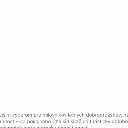
ejším výberom pre milovníkov letných dobrodružstiev, ná
itosť – od pokojného Chalkidiki až po turisticky obľú
priezračné more a grécku pohostinnosť.