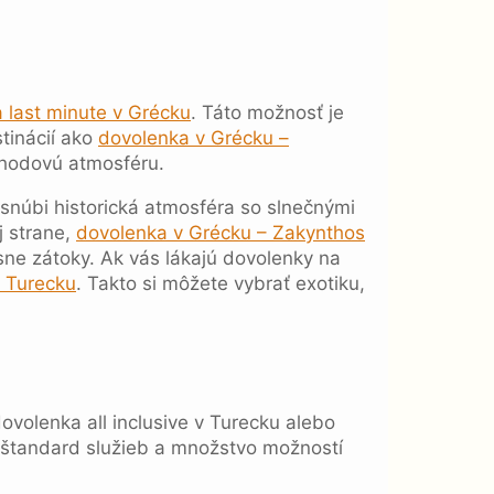
 last minute v Grécku
. Táto možnosť je
stinácií ako
dovolenka v Grécku –
pohodovú atmosféru.
 snúbi historická atmosféra so slnečnými
j strane,
dovolenka v Grécku – Zakynthos
ne zátoky. Ak vás lákajú dovolenky na
v Turecku
. Takto si môžete vybrať exotiku,
ovolenka all inclusive v Turecku alebo
ý štandard služieb a množstvo možností