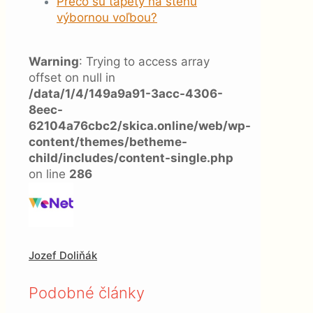
Prečo sú tapety na stenu
výbornou voľbou?
Warning
: Trying to access array
offset on null in
/data/1/4/149a9a91-3acc-4306-
8eec-
62104a76cbc2/skica.online/web/wp-
content/themes/betheme-
child/includes/content-single.php
on line
286
Jozef Doliňák
Podobné články