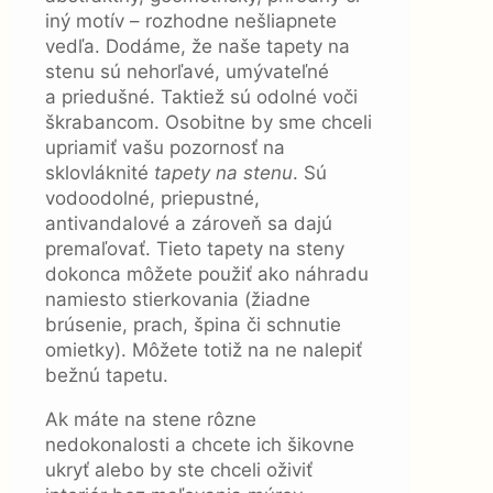
iný motív – rozhodne nešliapnete
vedľa. Dodáme, že naše tapety na
stenu sú nehorľavé, umývateľné
a priedušné. Taktiež sú odolné voči
škrabancom. Osobitne by sme chceli
upriamiť vašu pozornosť na
sklovláknité
tapety na stenu
. Sú
vodoodolné, priepustné,
antivandalové a zároveň sa dajú
premaľovať. Tieto tapety na steny
dokonca môžete použiť ako náhradu
namiesto stierkovania (žiadne
brúsenie, prach, špina či schnutie
omietky). Môžete totiž na ne nalepiť
bežnú tapetu.
Ak máte na stene rôzne
nedokonalosti a chcete ich šikovne
ukryť alebo by ste chceli oživiť