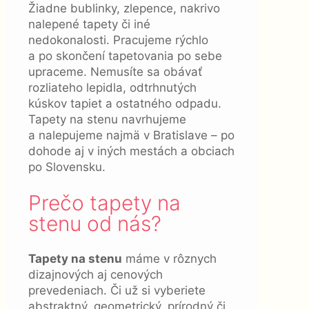
Žiadne bublinky, zlepence, nakrivo
nalepené tapety či iné
nedokonalosti. Pracujeme rýchlo
a po skončení tapetovania po sebe
upraceme. Nemusíte sa obávať
rozliateho lepidla, odtrhnutých
kúskov tapiet a ostatného odpadu.
Tapety na stenu navrhujeme
a nalepujeme najmä v Bratislave – po
dohode aj v iných mestách a obciach
po Slovensku.
Prečo tapety na
stenu od nás?
Tapety na stenu
máme v rôznych
dizajnových aj cenových
prevedeniach. Či už si vyberiete
abstraktný, geometrický, prírodný či