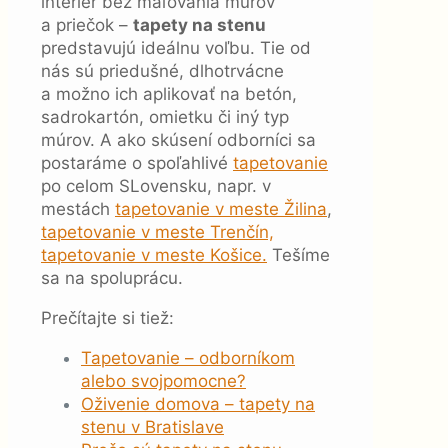
interiér bez maľovania múrov
a priečok –
tapety na stenu
predstavujú ideálnu voľbu. Tie od
nás sú priedušné, dlhotrvácne
a možno ich aplikovať na betón,
sadrokartón, omietku či iný typ
múrov. A ako skúsení odborníci sa
postaráme o spoľahlivé
tapetovanie
po celom SLovensku, napr. v
mestách
tapetovanie v meste Žilina
,
tapetovanie v meste Trenčín,
tapetovanie v meste Košice.
Tešíme
sa na spoluprácu.
Prečítajte si tiež:
Tapetovanie – odborníkom
alebo svojpomocne?
Oživenie domova – tapety na
stenu v Bratislave