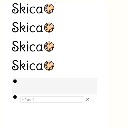
✕
Magazín
Dom a záhrada
Dokonale nalepené tapety na