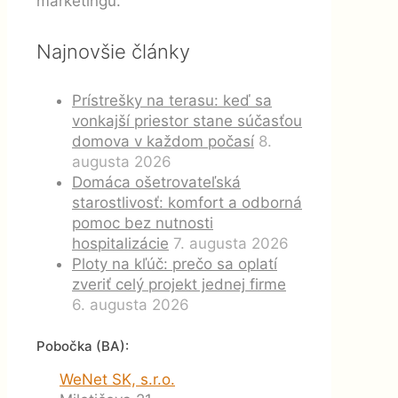
marketingu.
Najnovšie články
Prístrešky na terasu: keď sa
vonkajší priestor stane súčasťou
domova v každom počasí
8.
augusta 2026
Domáca ošetrovateľská
starostlivosť: komfort a odborná
pomoc bez nutnosti
hospitalizácie
7. augusta 2026
Ploty na kľúč: prečo sa oplatí
zveriť celý projekt jednej firme
6. augusta 2026
Pobočka (BA):
WeNet SK, s.r.o.