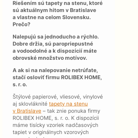
Riešením sú tapety na stenu, ktoré
sú aktuálnym hitom v Bratislave
a vlastne na celom Slovensku.
Prečo?
Nalepujú sa jednoducho a rýchlo.
Dobre držia, sú paropriepustné
a vodoodolné a k dispozícií máte
obrovské množstvo motívov.
A ak si na nalepovanie netrúfate,
stačí osloviť firmu ROLIBEX HOME,
s. r. o.
Štýlové papierové, vliesové, vinylové
aj sklovláknité
tapety na stenu
v Bratislave
– tak znie ponuka firmy
ROLIBEX HOME, s. r. o. K dispozícii
máme tisícky vzoriek nadčasových
tapiet v originálnych vzorových