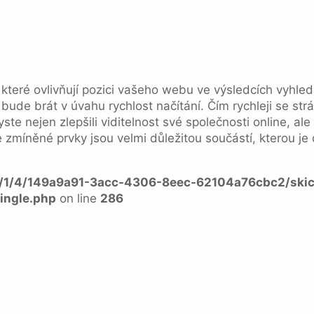
ů, které ovlivňují pozici vašeho webu ve výsledcích vyhl
bude brát v úvahu rychlost načítání. Čím rychleji se st
te nejen zlepšili viditelnost své společnosti online, ale 
zmíněné prvky jsou velmi důležitou součástí, kterou je
a/1/4/149a9a91-3acc-4306-8eec-62104a76cbc2/skic
ingle.php
on line
286