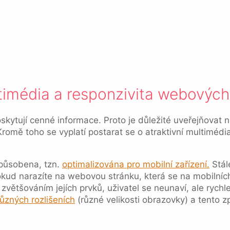
timédia a responzivita webových
poskytují cenné informace. Proto je důležité uveřejňova
omě toho se vyplatí postarat se o atraktivní multimédia, 
způsobena, tzn.
optimalizována pro mobilní zařízení.
Stále
okud narazíte na webovou stránku, která se na mobilníc
tšováním jejích prvků, uživatel se neunaví, ale rychle 
ůzných rozlišeních
(různé velikosti obrazovky) a tento 