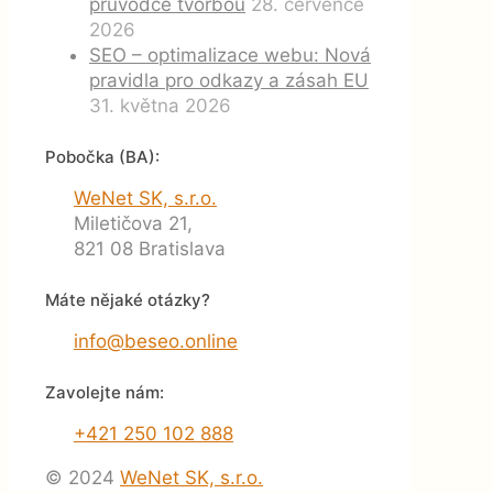
průvodce tvorbou
28. července
2026
SEO – optimalizace webu: Nová
pravidla pro odkazy a zásah EU
31. května 2026
Pobočka (BA):
WeNet SK, s.r.o.
Miletičova 21,
821 08 Bratislava
Máte nějaké otázky?
info@beseo.online
Zavolejte nám:
+421 250 102 888
© 2024
WeNet SK, s.r.o.