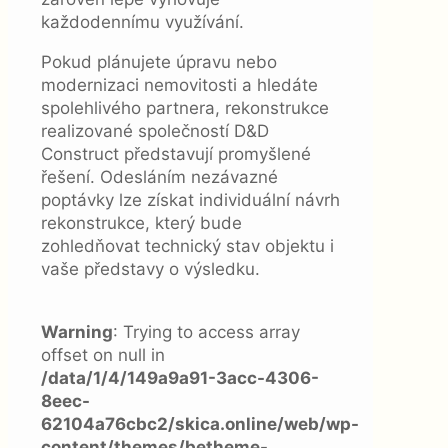
každodennímu využívání.
Pokud plánujete úpravu nebo
modernizaci nemovitosti a hledáte
spolehlivého partnera, rekonstrukce
realizované společností D&D
Construct představují promyšlené
řešení. Odesláním nezávazné
poptávky lze získat individuální návrh
rekonstrukce, který bude
zohledňovat technický stav objektu i
vaše představy o výsledku.
Warning
: Trying to access array
offset on null in
/data/1/4/149a9a91-3acc-4306-
8eec-
62104a76cbc2/skica.online/web/wp-
content/themes/betheme-