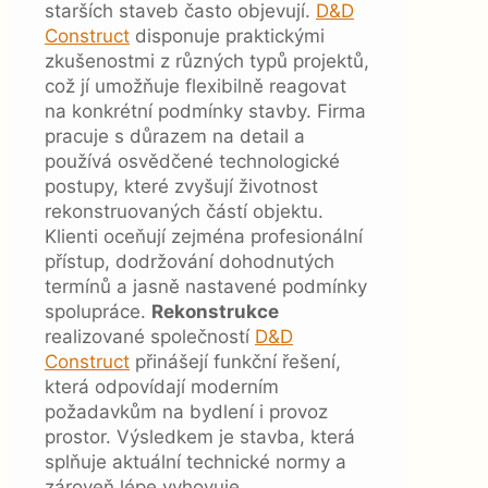
starších staveb často objevují.
D&D
Construct
disponuje praktickými
zkušenostmi z různých typů projektů,
což jí umožňuje flexibilně reagovat
na konkrétní podmínky stavby. Firma
pracuje s důrazem na detail a
používá osvědčené technologické
postupy, které zvyšují životnost
rekonstruovaných částí objektu.
Klienti oceňují zejména profesionální
přístup, dodržování dohodnutých
termínů a jasně nastavené podmínky
spolupráce.
Rekonstrukce
realizované společností
D&D
Construct
přinášejí funkční řešení,
která odpovídají moderním
požadavkům na bydlení i provoz
prostor. Výsledkem je stavba, která
splňuje aktuální technické normy a
zároveň lépe vyhovuje