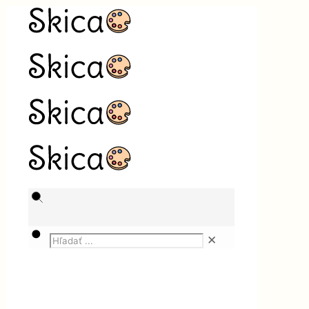
✕
Magazín
Řemesla CZ
Rekonstrukce koupelen jako