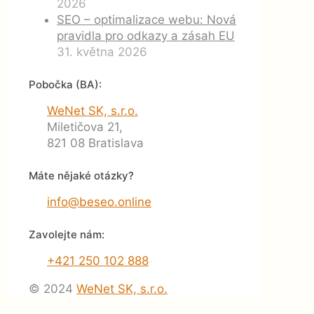
2026
SEO – optimalizace webu: Nová
pravidla pro odkazy a zásah EU
31. května 2026
Pobočka (BA):
WeNet SK, s.r.o.
Miletičova 21,
821 08 Bratislava
Máte nějaké otázky?
info@beseo.online
Zavolejte nám:
+421 250 102 888
© 2024
WeNet SK, s.r.o.