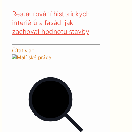
Restaurování historických
interiérů a fasád: jak
zachovat hodnotu stavby
Čítať viac