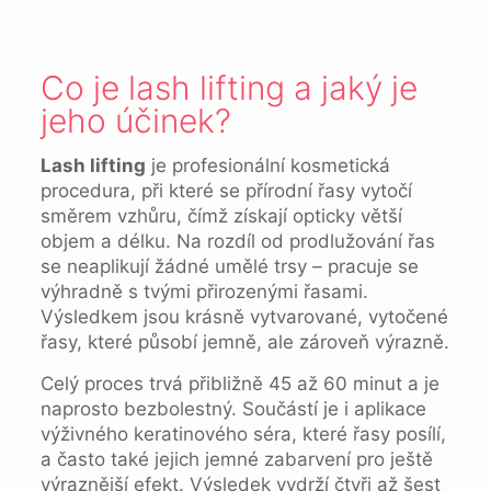
Co je lash lifting a jaký je
jeho účinek?
Lash lifting
je profesionální kosmetická
procedura, při které se přírodní řasy vytočí
směrem vzhůru, čímž získají opticky větší
objem a délku. Na rozdíl od prodlužování řas
se neaplikují žádné umělé trsy – pracuje se
výhradně s tvými přirozenými řasami.
Výsledkem jsou krásně vytvarované, vytočené
řasy, které působí jemně, ale zároveň výrazně.
Celý proces trvá přibližně 45 až 60 minut a je
naprosto bezbolestný. Součástí je i aplikace
výživného keratinového séra, které řasy posílí,
a často také jejich jemné zabarvení pro ještě
výraznější efekt. Výsledek vydrží čtyři až šest