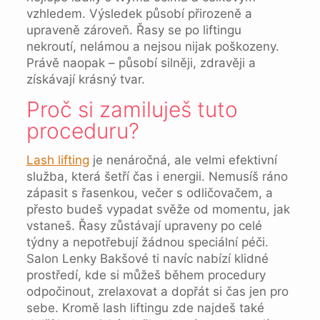
vzhledem. Výsledek působí přirozeně a
upraveně zároveň. Řasy se po liftingu
nekroutí, nelámou a nejsou nijak poškozeny.
Právě naopak – působí silněji, zdravěji a
získávají krásný tvar.
Proč si zamiluješ tuto
proceduru?
Lash lift
ing
je nenáročná, ale velmi efektivní
služba, která šetří čas i energii. Nemusíš ráno
zápasit s řasenkou, večer s odličovačem, a
přesto budeš vypadat svěže od momentu, jak
vstaneš. Řasy zůstávají upraveny po celé
týdny a nepotřebují žádnou speciální péči.
Salon Lenky Bakšové ti navíc nabízí klidné
prostředí, kde si můžeš během procedury
odpočinout, zrelaxovat a dopřát si čas jen pro
sebe. Kromě lash liftingu zde najdeš také