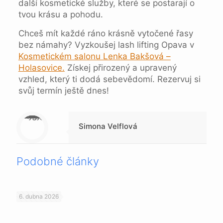
další kosmetické služby, které se postarají o
tvou krásu a pohodu.
Chceš mít každé ráno krásně vytočené řasy
bez námahy? Vyzkoušej lash lifting Opava v
Kosmetickém salonu Lenka Bakšová –
Holasovice.
Získej přirozený a upravený
vzhled, který ti dodá sebevědomí. Rezervuj si
svůj termín ještě dnes!
Warning
: Trying to access array offset on null in
/data/1/4/149a9a91-3acc-4306-8eec-62104a76cbc2/skica.online/web/wp-content/themes/betheme-child/includes/content-single.php
on line
286
Simona Velflová
Podobné články
6. dubna 2026