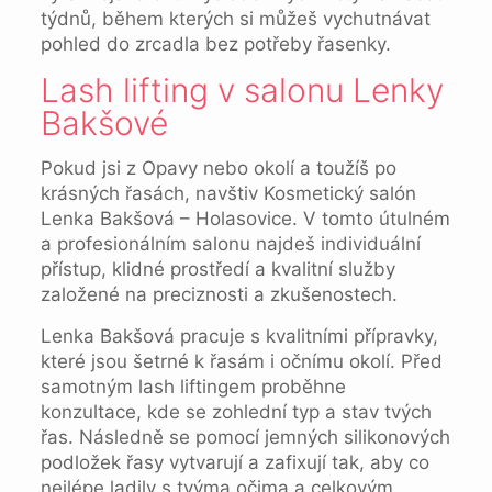
týdnů, během kterých si můžeš vychutnávat
pohled do zrcadla bez potřeby řasenky.
Lash lifting v salonu Lenky
Bakšové
Pokud jsi z Opavy nebo okolí a toužíš po
krásných řasách, navštiv Kosmetický salón
Lenka Bakšová – Holasovice. V tomto útulném
a profesionálním salonu najdeš individuální
přístup, klidné prostředí a kvalitní služby
založené na preciznosti a zkušenostech.
Lenka Bakšová pracuje s kvalitními přípravky,
které jsou šetrné k řasám i očnímu okolí. Před
samotným lash liftingem proběhne
konzultace, kde se zohlední typ a stav tvých
řas. Následně se pomocí jemných silikonových
podložek řasy vytvarují a zafixují tak, aby co
nejlépe ladily s tvýma očima a celkovým