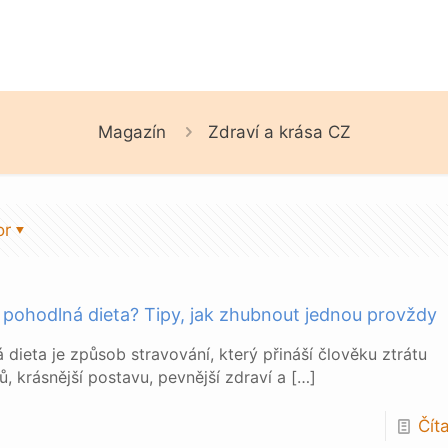
Magazín
Zdraví a krása CZ
or
e pohodlná dieta? Tipy, jak zhubnout jednou provždy
 dieta je způsob stravování, který přináší člověku ztrátu
ů, krásnější postavu, pevnější zdraví a
[…]
Číta