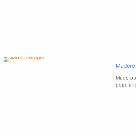
Maderote
Maderote
populari