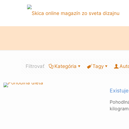
Filtrovať
Kategória
Tagy
Aut
Existuj
Pohodlná
kilogram