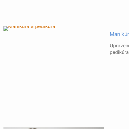
Manikúr
Upravené
pedikúra