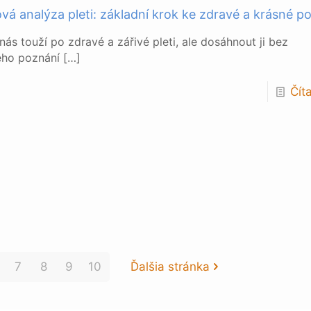
vá analýza pleti: základní krok ke zdravé a krásné p
nás touží po zdravé a zářivé pleti, ale dosáhnout ji bez
ého poznání
[…]
Číta
7
8
9
10
Ďalšia stránka