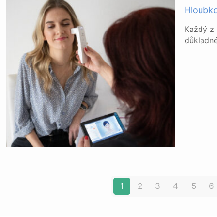
Hloubko
Každý z 
důkladn
1
2
3
4
5
6