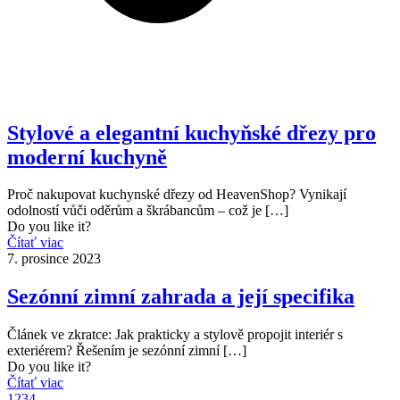
Stylové a elegantní kuchyňské dřezy pro
moderní kuchyně
Proč nakupovat kuchynské dřezy od HeavenShop? Vynikají
odolností vůči oděrům a škrábancům – což je
[…]
Do you like it?
Čítať viac
7. prosince 2023
Sezónní zimní zahrada a její specifika
Článek ve zkratce: Jak prakticky a stylově propojit interiér s
exteriérem? Řešením je sezónní zimní
[…]
Do you like it?
Čítať viac
1
2
3
4