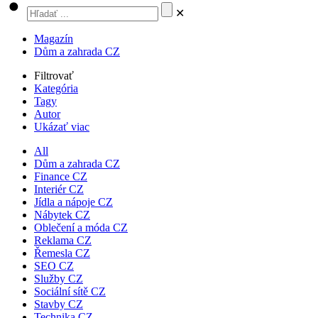
✕
Magazín
Dům a zahrada CZ
Filtrovať
Kategória
Tagy
Autor
Ukázať viac
All
Dům a zahrada CZ
Finance CZ
Interiér CZ
Jídla a nápoje CZ
Nábytek CZ
Oblečení a móda CZ
Reklama CZ
Řemesla CZ
SEO CZ
Služby CZ
Sociální sítě CZ
Stavby CZ
Technika CZ