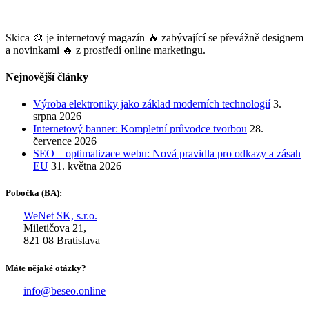
Skica 🎨 je internetový magazín 🔥 zabývající se převážně designem
a novinkami 🔥 z prostředí online marketingu.
Nejnovější články
Výroba elektroniky jako základ moderních technologií
3.
srpna 2026
Internetový banner: Kompletní průvodce tvorbou
28.
července 2026
SEO – optimalizace webu: Nová pravidla pro odkazy a zásah
EU
31. května 2026
Pobočka (BA):
WeNet SK, s.r.o.
Miletičova 21,
821 08 Bratislava
Máte nějaké otázky?
info@beseo.online