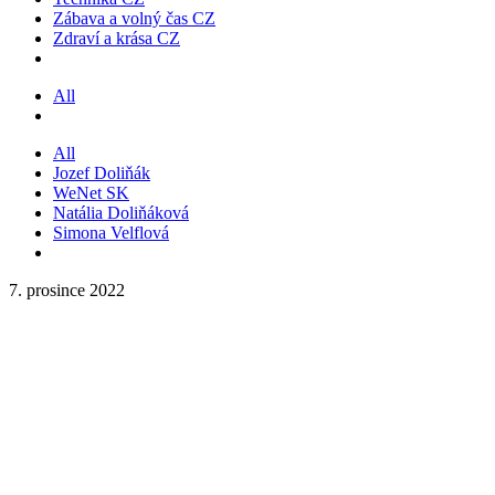
Zábava a volný čas CZ
Zdraví a krása CZ
All
All
Jozef Doliňák
WeNet SK
Natália Doliňáková
Simona Velflová
7. prosince 2022