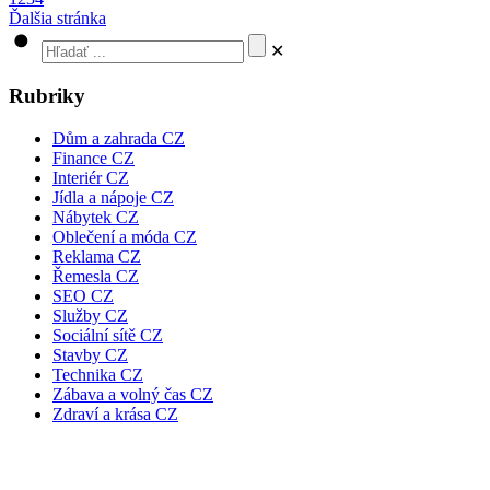
Ďalšia stránka
✕
Rubriky
Dům a zahrada CZ
Finance CZ
Interiér CZ
Jídla a nápoje CZ
Nábytek CZ
Oblečení a móda CZ
Reklama CZ
Řemesla CZ
SEO CZ
Služby CZ
Sociální sítě CZ
Stavby CZ
Technika CZ
Zábava a volný čas CZ
Zdraví a krása CZ