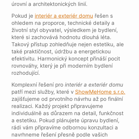
úrovní a architektonických linií.
Pokud je
interiér a exteriér domu
řešen s
ohledem na proporce, technické detaily a
životní styl obyvatel, výsledkem je bydlení,
které si zachovává hodnotu dlouhá léta.
Takový přístup zohledňuje nejen estetiku, ale
také praktičnost, údržbu a energetickou
efektivitu. Harmonický koncept přináší pocit
rovnováhy, který je při moderním bydlení
rozhodující.
Komplexní řešení pro
interiér a exteriér domu
patří mezi služby, které v
ShowMeHome s.r.o.
zajišťujeme od prvotního návrhu až po finální
realizaci. Každý projekt připravujeme
individuálně as důrazem na detail, funkčnost
a estetiku. Pokud plánujete úpravu bydlení,
rádi vám připravíme odbornou konzultaci a
navrhneme řešení přesně podle vašich