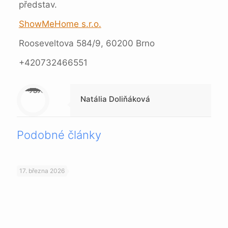
představ.
ShowMeHome s.r.o.
Rooseveltova 584/9, 60200 Brno
+420732466551
Warning
: Trying to access array offset on null in
/data/1/4/149a9a91-3acc-4306-8eec-62104a76cbc2/skica.online/web/wp-content/themes/betheme-child/includes/content-single.php
on line
286
Natália Doliňáková
Podobné články
17. března 2026