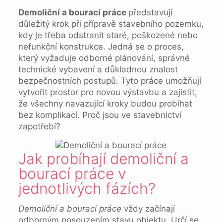
Demoliční a bourací práce
představují
důležitý krok při přípravě stavebního pozemku,
kdy je třeba odstranit staré, poškozené nebo
nefunkční konstrukce. Jedná se o proces,
který vyžaduje odborné plánování, správné
technické vybavení a důkladnou znalost
bezpečnostních postupů. Tyto práce umožňují
vytvořit prostor pro novou výstavbu a zajistit,
že všechny navazující kroky budou probíhat
bez komplikací. Proč jsou ve stavebnictví
zapotřebí?
Jak probíhají demoliční a
bourací práce v
jednotlivých fázích?
Demoliční a bourací práce
vždy začínají
odborným posouzením stavu objektu. Určí se