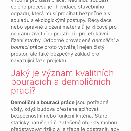
vhodné pro další práce. Nedílnou součástí
celého procesu je i likvidace stavebního
odpadu, která musí probíhat bezpečně a v
souladu s ekologickými postupy. Recyklace
nebo správné uložení materiálů je klíčové pro
ochranu životního prostředí i pro efektivní
řízení stavby. Odborně provedené
demoliční a
bourací práce
proto vytvářejí nejen čistý
prostor, ale také bezpečný základ pro
navazující fáze projektu.
Jaký je význam kvalitních
bouracích a demoličních
prací?
Demoliční a bourací práce
jsou potřebné
vždy, když budova přestane splňovat
bezpečnostní nebo funkční kritéria. Staré,
staticky narušené či zatečené objekty mohou
představovat riziko a je třeba je odstranit, aby