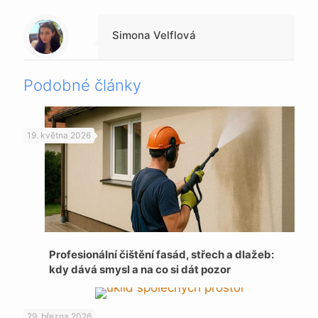
Warning
: Trying to access array offset on null in
/data/1/4/149a9a91-3acc-4306-8eec-62104a76cbc2/skica.online/web/wp-content/themes/betheme-child/includes/content-single.php
on line
286
Simona Velflová
Podobné články
19. května 2026
Profesionální čištění fasád, střech a dlažeb:
kdy dává smysl a na co si dát pozor
29. března 2026