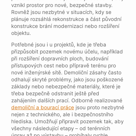
vznikl prostor pro nové, bezpečné stavby.
Rovněž jsou nezbytné v situacích, kdy se
plánuje rozsáhlá rekonstrukce a část původní
konstrukce brání modernizaci nebo rozšíření
objektu.
Potřebné jsou i u projektů, kde je třeba
přizpůsobit pozemek novému účelu, například
při rozšíření dopravních ploch, budování
přístupových cest nebo přípravě terénu pro
nové inženýrské sítě. Demoliční zásahy často
odhalují skryté problémy, jako jsou poškozené
základy nebo nebezpečné materiály, které je
třeba bezpečně odstranit ještě před
zahájením dalších prací. Odborně realizované
demoliční a bourací práce
jsou proto nezbytné
nejen z technického, ale i bezpečnostního
hlediska. Umožňují připravit pozemek tak, aby
všechny následující etapy – od terénních
úprav až po výstavbu – probíhaly rychle,