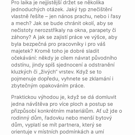
Pro laika je nejjistější držet se několika
jednoduchých otázek. Jaký typ znečištění
vlastně řešíte – jen nános prachu, nebo i řasy
a mech? Jak se bude chránit okolí, aby se
nečistoty nerozstříkaly na okna, parapety či
záhony? A jak se zajistí práce ve výšce, aby
byla bezpečná pro pracovníky i pro váš
majetek? Kromě toho je dobré sladit
očekávání: někdy je cílem návrat původního
odstínu, jindy spíš sjednocení a odstranění
kluzkých či „živých“ vrstev. Když se to
pojmenuje dopředu, vyhnete se zklamání i
zbytečným opakováním práce.
Praktickou výhodou je, když se dá domluvit
jedna návštěva pro více ploch a postup se
přizpůsobí konkrétním materiálům. Ať už jde o
rodinný dům, řadovku nebo menší bytový
dům, vyplatí se mít partnera, který se
orientuje v místních podmínkách a umí