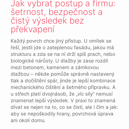
Jak vybrat postup a firmu:
šetrnost, bezpečnost a
čistý výsledek bez
překvapení
Každý povrch chce jiný přístup. U omítek se
řeší, jestli jde o zateplenou fasádu, jakou má
strukturu a zda se na ní drží spíš prach, nebo
biologické nárůsty. U dlažby je zase rozdíl
mezi betonem, kamenem a zámkovou
dlažbou – někde pomůže správně nastavený
tlak a dočištění spár, jinde je lepší kombinace
mechanického čištění a šetrného přípravku. A
u střech platí dvojnásob, že „víc síly“ nemusí
znamenat lepší výsledek. V praxi to znamená
dívat se nejen na to, co se čistí, ale i čím a jak:
aby se nepoškodily hrany, povrchová úprava
ani okolí domu.