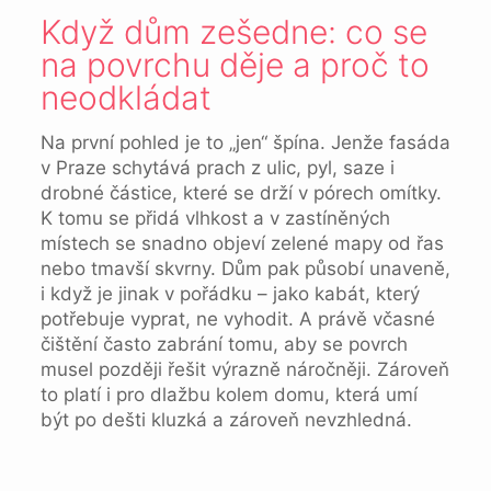
Když dům zešedne: co se
na povrchu děje a proč to
neodkládat
Na první pohled je to „jen“ špína. Jenže fasáda
v Praze schytává prach z ulic, pyl, saze i
drobné částice, které se drží v pórech omítky.
K tomu se přidá vlhkost a v zastíněných
místech se snadno objeví zelené mapy od řas
nebo tmavší skvrny. Dům pak působí unaveně,
i když je jinak v pořádku – jako kabát, který
potřebuje vyprat, ne vyhodit. A právě včasné
čištění často zabrání tomu, aby se povrch
musel později řešit výrazně náročněji. Zároveň
to platí i pro dlažbu kolem domu, která umí
být po dešti kluzká a zároveň nevzhledná.