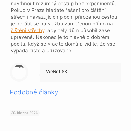
navrhnout rozumný postup bez experimentů.
Pokud v Praze hledáte řešení pro čištění
střech i navazujících ploch, přirozenou cestou
je obrátit se na službu zaměřenou přímo na
čištění střechy
, aby celý dům působil zase
upraveně. Nakonec je to hlavně o dobrém
pocitu, když se vracíte domů a vidíte, že vše
vypadá čistě a udržovaně.
Warning
: Trying to access array offset on null in
/data/1/4/149a9a91-3acc-4306-8eec-62104a76cbc2/skica.online/web/wp-content/themes/betheme-child/includes/content-single.php
on line
286
WeNet SK
Podobné články
29. března 2026