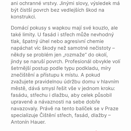
ani ochranné vrstvy. Jinými slovy, výsledek má
být čistší povrch bez vedlejších škod na
konstrukci.
Domácí pokusy s wapkou mají své kouzlo, ale
také limity. U fasád i střech může nevhodný
tlak, špatný úhel nebo agresivní chemie
napáchat víc škody než samotné nečistoty –
někdy se problém jen „rozmaže“ do okolí,
jindy se naruší povrch. Profesionál obvykle volí
šetrnější postup podle typu podkladu, míry
znečištění a přístupu k místu. A pokud
zvažujete pravidelnou údržbu domu v hlavním
městě, dává smysl řešit vše v jednom kroku:
fasádu, střechu i dlažbu, aby celek působil
upraveně a návaznosti na sebe dobře
navazovaly. Právě na tento balíček se v Praze
specializuje Čištění střech, fasád, dlažby –
Antonín Hauer.