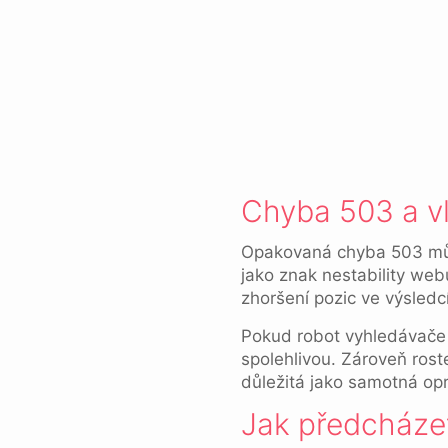
Chyba 503 a v
Opakovaná chyba 503 můž
jako znak nestability we
zhoršení pozic ve výsledc
Pokud robot vyhledávače
spolehlivou. Zároveň roste
důležitá jako samotná op
Jak předcháze