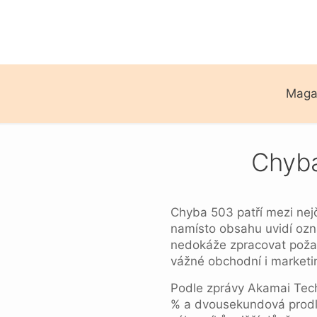
Maga
Chyba
Chyba 503 patří mezi nejč
namísto obsahu uvidí ozn
nedokáže zpracovat poža
vážné obchodní i marketi
Podle zprávy Akamai Techn
% a dvousekundová prodle