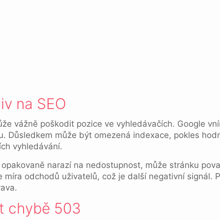
liv na SEO
e vážně poškodit pozice ve vyhledávačích. Google vn
bu. Důsledkem může být omezená indexace, pokles hodno
ích vyhledávání.
 opakovaně narazí na nedostupnost, může stránku pov
 míra odchodů uživatelů, což je další negativní signál. 
rava.
t chybě 503