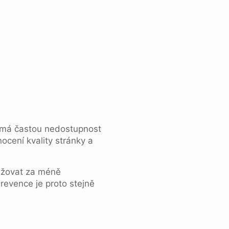
ímá častou nedostupnost
cení kvality stránky a
ažovat za méně
Prevence je proto stejně