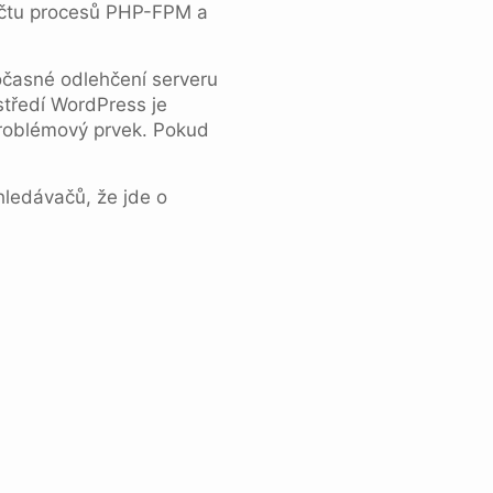
očtu procesů PHP-FPM a
očasné odlehčení serveru
tředí WordPress je
problémový prvek. Pokud
hledávačů, že jde o