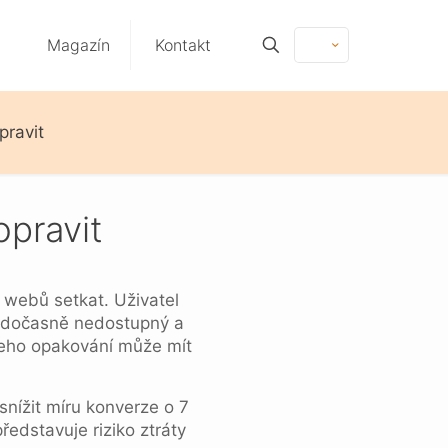
Magazín
Kontakt
pravit
opravit
 webů setkat. Uživatel
e dočasně nedostupný a
jeho opakování může mít
nížit míru konverze o 7
dstavuje riziko ztráty