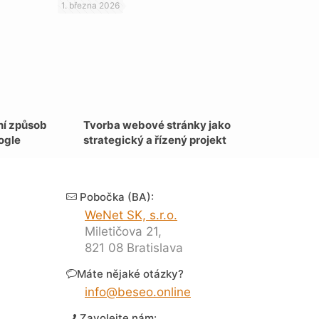
1. března 2026
ní způsob
Tvorba webové stránky jako
ogle
strategický a řízený projekt
Pobočka (BA):
WeNet SK, s.r.o.
Miletičova 21,
821 08 Bratislava
Máte nějaké otázky?
info@beseo.online
Zavolejte nám: