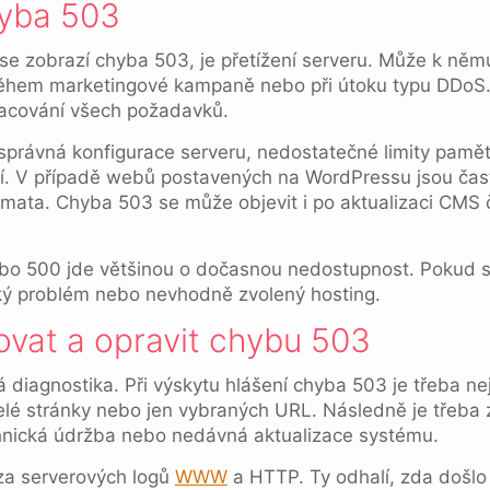
hyba 503
č se zobrazí chyba 503, je přetížení serveru. Může k něm
 během marketingové kampaně nebo při útoku typu DDoS
racování všech požadavků.
právná konfigurace serveru, nedostatečné limity pamě
. V případě webů postavených na WordPressu jsou čast
émata. Chyba 503 se může objevit i po aktualizaci CMS 
bo 500 jde většinou o dočasnou nedostupnost. Pokud s
cký problém nebo nevhodně zvolený hosting.
ovat a opravit chybu 503
 diagnostika. Při výskytu hlášení chyba 503 je třeba ne
celé stránky nebo jen vybraných URL. Následně je třeba 
hnická údržba nebo nedávná aktualizace systému.
za serverových logů
WWW
a HTTP. Ty odhalí, zda došlo 