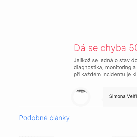
Dá se chyba 50
Jelikož se jedná o stav d
diagnostika, monitoring a
při každém incidentu je k
Warning
: Trying to access array offset on null in
/data/1/4/149a9a91-3acc-4306-8eec-62104a76cbc2/skica.online/web/wp-content/themes/betheme-child/includes/content-single.php
on line
286
Simona Velf
Podobné články