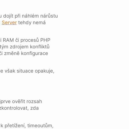
u dojít při náhlém nárůstu
.
Server
tehdy nemá
ti RAM či procesů PHP
ým zdrojem konfliktů
či změně konfigurace
e však situace opakuje,
jprve ověřit rozsah
zkontrolovat, zda
k přetížení, timeoutům,