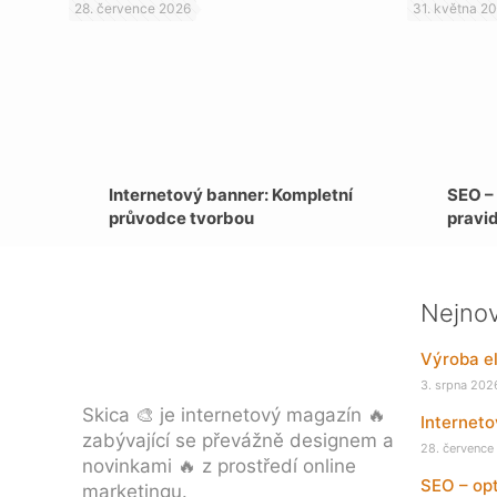
28. července 2026
31. května 2
Internetový banner: Kompletní
SEO –
průvodce tvorbou
pravi
Nejnov
Výroba el
3. srpna 202
Skica 🎨 je internetový magazín 🔥
Internet
zabývající se převážně designem a
28. července
novinkami 🔥 z prostředí online
SEO – opt
marketingu.