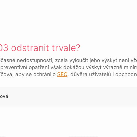
3 odstranit trvale?
očasné nedostupnosti, zcela vyloučit jeho výskyt není 
 preventivní opatření však dokážou výskyt výrazně mini
líčová, aby se ochránilo
SEO
, důvěra uživatelů i obchodn
lová