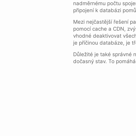
nadměrnému počtu spojen
připojení k databázi pomůž
Mezi nejčastější řešení p
pomocí cache a CDN, zvýš
vhodné deaktivovat všechn
je příčinou databáze, je t
Důležité je také správné 
dočasný stav. To pomáhá 