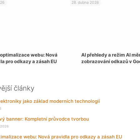
026
28. dubna 2026
 optimalizace webu: Nová
AI přehledy a režim AI mě
dla pro odkazy a zásah EU
zobrazování odkazů v Go
ější články
ektroniky jako základ moderních technologií
6
ový banner: Kompletní průvodce tvorbou
 2026
imalizace webu: Nová pravidla pro odkazy a zásah EU