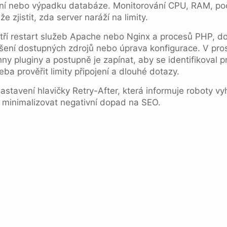
í nebo výpadku databáze. Monitorování CPU, RAM, p
e zjistit, zda server naráží na limity.
atří restart služeb Apache nebo Nginx a procesů PHP, d
ení dostupných zdrojů nebo úprava konfigurace. V pros
y pluginy a postupně je zapínat, aby se identifikoval 
řeba prověřit limity připojení a dlouhé dotazy.
nastavení hlavičky Retry-After, která informuje roboty vy
minimalizovat negativní dopad na SEO.