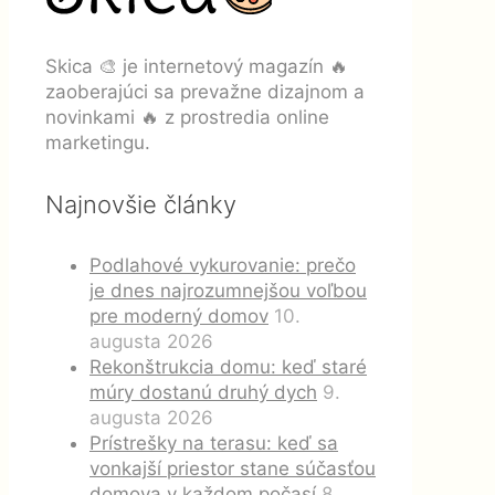
Skica 🎨 je internetový magazín 🔥
zaoberajúci sa prevažne dizajnom a
novinkami 🔥 z prostredia online
marketingu.
Najnovšie články
Podlahové vykurovanie: prečo
je dnes najrozumnejšou voľbou
pre moderný domov
10.
augusta 2026
Rekonštrukcia domu: keď staré
múry dostanú druhý dych
9.
augusta 2026
Prístrešky na terasu: keď sa
vonkajší priestor stane súčasťou
domova v každom počasí
8.