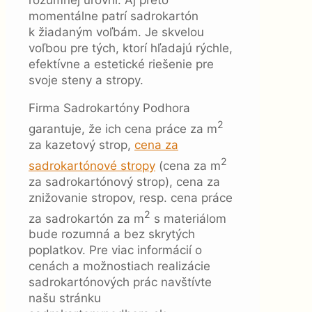
rozumnej úrovni. Aj preto
momentálne patrí sadrokartón
k žiadaným voľbám. Je skvelou
voľbou pre tých, ktorí hľadajú rýchle,
efektívne a estetické riešenie pre
svoje steny a stropy.
Firma Sadrokartóny Podhora
2
garantuje, že ich cena práce za m
za kazetový strop,
cena za
2
sadrokartónové stropy
(cena za m
za sadrokartónový strop), cena za
znižovanie stropov, resp. cena práce
2
za sadrokartón za m
s materiálom
bude rozumná a bez skrytých
poplatkov. Pre viac informácií o
cenách a možnostiach realizácie
sadrokartónových prác navštívte
našu stránku