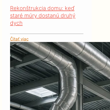
Rekonštrukcia domu: keď
staré múry dostanú druhý
dych
Čítať viac