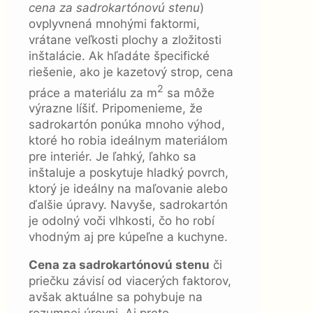
cena za sadrokartónovú stenu
)
ovplyvnená mnohými faktormi,
vrátane veľkosti plochy a zložitosti
inštalácie. Ak hľadáte špecifické
riešenie, ako je kazetový strop, cena
2
práce a materiálu za m
sa môže
výrazne líšiť. Pripomenieme, že
sadrokartón ponúka mnoho výhod,
ktoré ho robia ideálnym materiálom
pre interiér. Je ľahký, ľahko sa
inštaluje a poskytuje hladký povrch,
ktorý je ideálny na maľovanie alebo
ďalšie úpravy. Navyše, sadrokartón
je odolný voči vlhkosti, čo ho robí
vhodným aj pre kúpeľne a kuchyne.
Cena za sadrokartónovú stenu
či
priečku závisí od viacerých faktorov,
avšak aktuálne sa pohybuje na