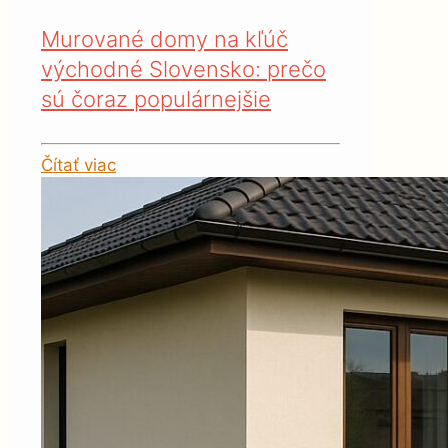
Murované domy na kľúč
východné Slovensko: prečo
sú čoraz populárnejšie
Čítať viac