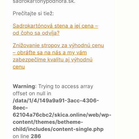
sadrokartonypodhora.sk.
Prečítajte si tiež:
Sadrokartónová stena a jej cena
–
od čoho sa odvíja?
Znižovanie stropov za výhodnú cenu
– obráťte sa na nás a my vám
zabezpečíme kvalitu aj výhodnú
cenu
Warning
: Trying to access array
offset on null in
/data/1/4/149a9a91-3acc-4306-
8eec-
62104a76cbc2/skica.online/web/wp-
content/themes/betheme-
child/includes/content-single.php
on line
286