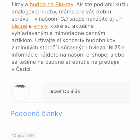
filmy a
hudba na Blu-ray
. Ak ste podľahli kúzlu
analógovej hudby, máme pre vás dobrú
správu – v našoom
CD shope
nakúpite aj
LP
platne
a
vinyly
, ktoré sú aktuálne
vyhľadávaným a mimoriadne cenným
artiklom. Užívajte si koncerty hudobníkov
z minulých storočí i súčasných hviezd. Bližšie
informácie nájdete na našom e-shope, alebo
sa tešíme na osobné stretnutie na predajni
v Čadci.
Warning
: Trying to access array offset on null in
/data/1/4/149a9a91-3acc-4306-8eec-62104a76cbc2/skica.online/web/wp-content/themes/betheme-child/includes/content-single.php
on line
286
Jozef Doliňák
Podobné články
10. júla 2026