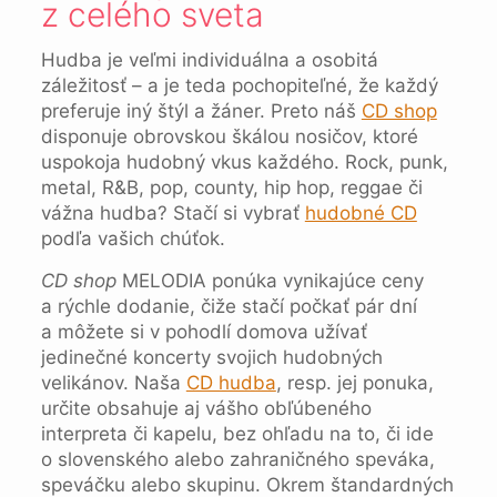
z celého sveta
Hudba je veľmi individuálna a osobitá
záležitosť – a je teda pochopiteľné, že každý
preferuje iný štýl a žáner. Preto náš
CD shop
disponuje obrovskou škálou nosičov, ktoré
uspokoja hudobný vkus každého. Rock, punk,
metal, R&B, pop, county, hip hop, reggae či
vážna hudba? Stačí si vybrať
hudobné CD
podľa vašich chúťok.
CD shop
MELODIA ponúka vynikajúce ceny
a rýchle dodanie, čiže stačí počkať pár dní
a môžete si v pohodlí domova užívať
jedinečné koncerty svojich hudobných
velikánov. Naša
CD hudba
, resp. jej ponuka,
určite obsahuje aj vášho obľúbeného
interpreta či kapelu, bez ohľadu na to, či ide
o slovenského alebo zahraničného speváka,
speváčku alebo skupinu. Okrem štandardných