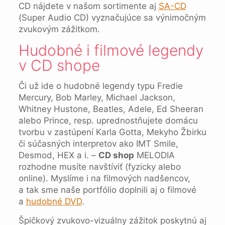
CD nájdete v našom sortimente aj
SA-CD
(Super Audio CD) vyznačujúce sa výnimočným
zvukovým zážitkom.
Hudobné i filmové legendy
v CD shope
Či už ide o hudobné legendy typu Fredie
Mercury, Bob Marley, Michael Jackson,
Whitney Hustone, Beatles, Adele, Ed Sheeran
alebo Prince, resp. uprednostňujete domácu
tvorbu v zastúpení Karla Gotta, Mekyho Žbirku
či súčasných interpretov ako IMT Smile,
Desmod, HEX a i. –
CD shop
MELODIA
rozhodne musíte navštíviť (fyzicky alebo
online). Myslíme i na filmových nadšencov,
a tak sme naše portfólio doplnili aj o filmové
a
hudobné DVD
.
Špičkový zvukovo-vizuálny zážitok poskytnú aj