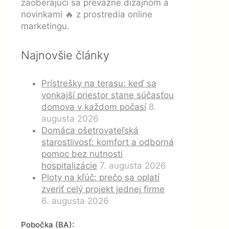
zaoberajúci sa prevažne dizajnom a
novinkami 🔥 z prostredia online
marketingu.
Najnovšie články
Prístrešky na terasu: keď sa
vonkajší priestor stane súčasťou
domova v každom počasí
8.
augusta 2026
Domáca ošetrovateľská
starostlivosť: komfort a odborná
pomoc bez nutnosti
hospitalizácie
7. augusta 2026
Ploty na kľúč: prečo sa oplatí
zveriť celý projekt jednej firme
6. augusta 2026
Pobočka (BA):