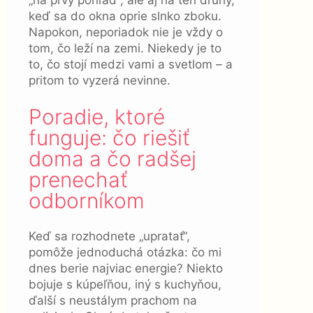
„na prvý pohľad“, ale aj na ten druhý,
keď sa do okna oprie slnko zboku.
Napokon, neporiadok nie je vždy o
tom, čo leží na zemi. Niekedy je to
to, čo stojí medzi vami a svetlom – a
pritom to vyzerá nevinne.
Poradie, ktoré
funguje: čo riešiť
doma a čo radšej
prenechať
odborníkom
Keď sa rozhodnete „upratať“,
pomôže jednoduchá otázka: čo mi
dnes berie najviac energie? Niekto
bojuje s kúpeľňou, iný s kuchyňou,
ďalší s neustálym prachom na