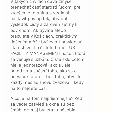
V takých chvíľach dáva zmysel
prenechať časť starostí ľuďom, pre
ktorých je to rutina a vedia si
nastaviť postup tak, aby bol
výsledok čistý a zároveň šetrný k
povrchom. Ak bývate alebo
pracujete v Košiciach, praktickým
riešením môže byť zveriť pravidelnú
starostlivosť o čistotu firme LUX
FACILITY MANAGEMENT, s.r.o., ktorá
sa venuje službám. Čisté sklo potom
nie je jednorazová „akcia“, ale
prirodzená súčasť toho, ako sa o
priestor staráte – bez toho, aby ste
každý mesiac znovu zvažovali, kedy
na to nájdete čas.
A čo je na tom najpríjemnejšie? Keď
sa večer zasvieti a okná sú bez
šmúh, dom aj byt zrazu pôsobia