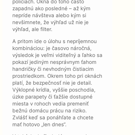
policiach. Okná do toho často
zapadnú ako posledné – až kým
nepríde návšteva alebo kým si
nevšimnete, že výhľad už nie je
výhľad, ale filter.
A pritom ide o úlohu s nepríjemnou
kombináciou: je časovo náročná,
výsledok je veľmi viditeľný a ľahko sa
pokazí jediným nesprávnym ťahom
handričky či nevhodným čistiacim
prostriedkom. Okrem toho pri oknách
platí, že bezpečnosť nie je detail.
Výklopné krídla, vyššie poschodia,
úzke parapety či ťažšie dostupné
miesta v rohoch vedia premeniť
bežnú domácu prácu na riziko.
Zvlášť keď sa ponáhľate a chcete
mať hotovo „len dnes“.