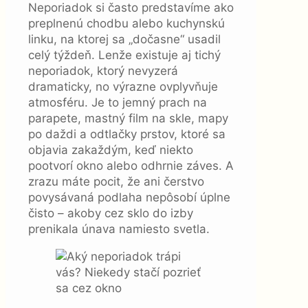
Neporiadok si často predstavíme ako
preplnenú chodbu alebo kuchynskú
linku, na ktorej sa „dočasne“ usadil
celý týždeň. Lenže existuje aj tichý
neporiadok, ktorý nevyzerá
dramaticky, no výrazne ovplyvňuje
atmosféru. Je to jemný prach na
parapete, mastný film na skle, mapy
po daždi a odtlačky prstov, ktoré sa
objavia zakaždým, keď niekto
pootvorí okno alebo odhrnie záves. A
zrazu máte pocit, že ani čerstvo
povysávaná podlaha nepôsobí úplne
čisto – akoby cez sklo do izby
prenikala únava namiesto svetla.