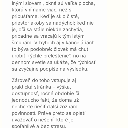
Inými slovami, okná sú veľká plocha,
ktorú vnímame viac, než si
pripúšťame. Keď je sklo čisté,
priestor akoby sa nadýchol; keď nie
je, oči sa stále niekde zachytia,
prípadne sa vracajú k tým istým
šmuhám. V bytoch aj v kanceláriách
to býva podobné: človek má chuť
urobiť „rýchle preleštenie“, no na
dennom svetle sa ukáže, že rýchlosť
sa zvyčajne podpíše na výsledku.
Zároveň do toho vstupuje aj
praktická stránka – výška,
dostupnosť, ročné obdobie či
jednoducho fakt, že doma už
nechcete riešiť ďalší zoznam
povinností. Práve preto sa oplatí
uvažovať o riešení, ktoré je
spoľahlivé a bez stresu.