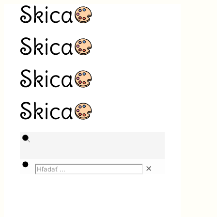
✕
Magazín
Služby
Aký neporiadok trápi vás?