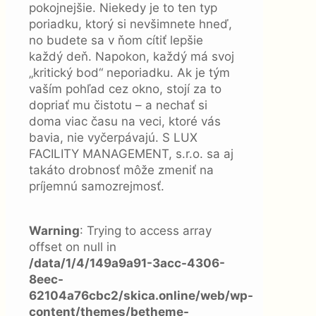
pokojnejšie. Niekedy je to ten typ
poriadku, ktorý si nevšimnete hneď,
no budete sa v ňom cítiť lepšie
každý deň. Napokon, každý má svoj
„kritický bod“ neporiadku. Ak je tým
vaším pohľad cez okno, stojí za to
dopriať mu čistotu – a nechať si
doma viac času na veci, ktoré vás
bavia, nie vyčerpávajú. S LUX
FACILITY MANAGEMENT, s.r.o. sa aj
takáto drobnosť môže zmeniť na
príjemnú samozrejmosť.
Warning
: Trying to access array
offset on null in
/data/1/4/149a9a91-3acc-4306-
8eec-
62104a76cbc2/skica.online/web/wp-
content/themes/betheme-