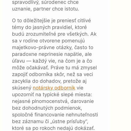
spravodlivý, súrodenec chce
uznanie, partner chce istotu.
O to dôležitejšie je preniesť citlivé
témy do jasných pravidiel, ktoré
budú zrozumiteľné pre všetkých. Ak
sa v rodine otvorene pomenujú
majetkovo-právne otázky, často to
paradoxne neprinesie napätie, ale
úľavu — každý vie, na čom je a čo
môže očakávať. Práve tu má zmysel
zapojiť odborníka skôr, než sa veci
zacyklia do dohadov, pretože aj
skúsený
notársky odborník
vie
upozorniť na typické slepé miesta:
nejasné plnomocenstvá, darovanie
bez dohodnutých podmienok,
spoločné financovanie nehnuteľnosti
bez záznamu či „ústne prísľuby“,
ktoré sa po rokoch nedajú dokázať.