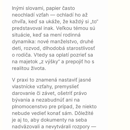
Inými slovami, papier často
neochladí vzťah — ochladí ho až
chvíľa, keď sa ukáže, že každý si „to“
predstavoval inak. Veľkou témou sú
situácie, keď sa mení rodinná
dynamika: nové manželstvo, druhé
deti, rozvod, dlhodobá starostlivosť
o rodiča. Vtedy sa oplatí pozrieť sa
na majetok „z výšky“ a prepojiť ho s
realitou života.
V praxi to znamená nastaviť jasné
vlastnícke vzťahy, premyslieť
darovanie či závet, ošetriť právo
bývania a nezabudnúť ani na
plnomocenstvo pre prípad, že niekto
nebude vedieť konať sám. Dôležité
je aj to, aby dokumenty na seba
nadväzovali a nevytvárali rozpory —