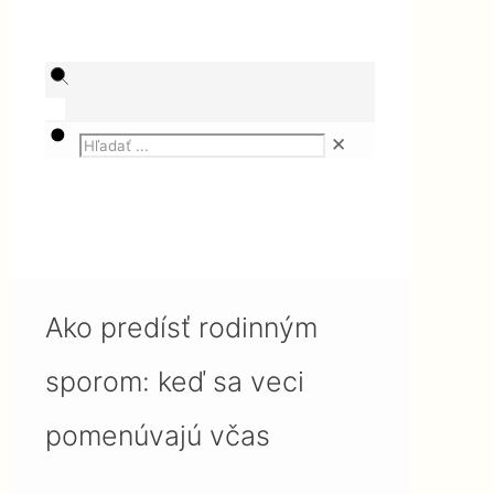
✕
Magazín
Služby
Ako predísť rodinným sporom:
keď sa veci pomenúvajú včas
Ako predísť rodinným
sporom: keď sa veci
pomenúvajú včas