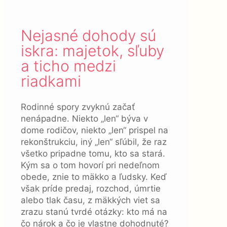
Nejasné dohody sú
iskra: majetok, sľuby
a ticho medzi
riadkami
Rodinné spory zvyknú začať
nenápadne. Niekto „len“ býva v
dome rodičov, niekto „len“ prispel na
rekonštrukciu, iný „len“ sľúbil, že raz
všetko pripadne tomu, kto sa stará.
Kým sa o tom hovorí pri nedeľnom
obede, znie to mäkko a ľudsky. Keď
však príde predaj, rozchod, úmrtie
alebo tlak času, z mäkkých viet sa
zrazu stanú tvrdé otázky: kto má na
čo nárok a čo je vlastne dohodnuté?