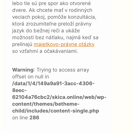
lebo tie sú pre spor ako otvorené
dvere. Ak chcete mať v rodinných
veciach pokoj, pomôže konzultácia,
ktorá zrozumiteľne preloží právny
jazyk do bežnej reči a ukáže
možnosti bez nátlaku, najmä keď sa
prelínajú
majetkovo-právne otázky
so vzťahmi a očakávaniami.
Warning
: Trying to access array
offset on null in
/data/1/4/149a9a91-3acc-4306-
8eec-
62104a76cbc2/skica.online/web/wp-
content/themes/betheme-
child/includes/content-single.php
on line
286