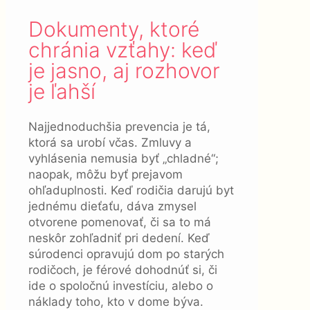
Dokumenty, ktoré
chránia vzťahy: keď
je jasno, aj rozhovor
je ľahší
Najjednoduchšia prevencia je tá,
ktorá sa urobí včas. Zmluvy a
vyhlásenia nemusia byť „chladné“;
naopak, môžu byť prejavom
ohľaduplnosti. Keď rodičia darujú byt
jednému dieťaťu, dáva zmysel
otvorene pomenovať, či sa to má
neskôr zohľadniť pri dedení. Keď
súrodenci opravujú dom po starých
rodičoch, je férové dohodnúť si, či
ide o spoločnú investíciu, alebo o
náklady toho, kto v dome býva.