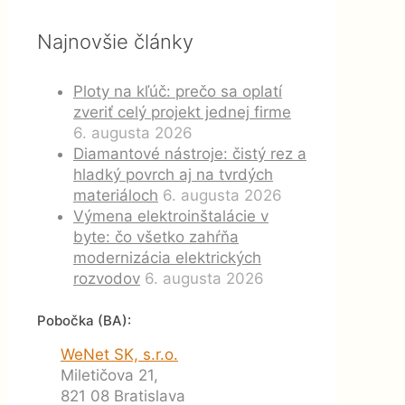
Najnovšie články
Ploty na kľúč: prečo sa oplatí
zveriť celý projekt jednej firme
6. augusta 2026
Diamantové nástroje: čistý rez a
hladký povrch aj na tvrdých
materiáloch
6. augusta 2026
Výmena elektroinštalácie v
byte: čo všetko zahŕňa
modernizácia elektrických
rozvodov
6. augusta 2026
Pobočka (BA):
WeNet SK, s.r.o.
Miletičova 21,
821 08 Bratislava