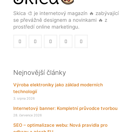
Skica 🎨 je internetový magazín 🔥 zabývající
se převážně designem a novinkami 🔥 z
prostředí online marketingu.
Nejnovější články
Výroba elektroniky jako základ moderních
technologií
3. srpna 2026
Internetový banner: Kompletní průvodce tvorbou
28. července 2026
SEO – optimalizace webu: Nová pravidla pro
odkazy a zásah EU