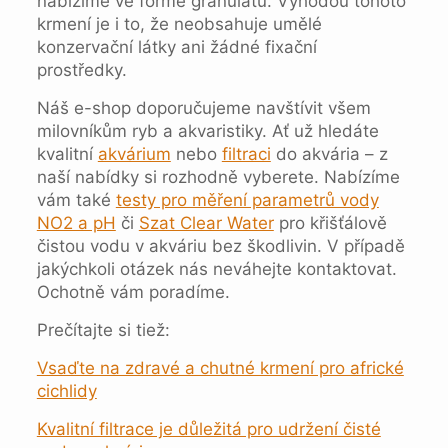
nabízíme ve formě granulátu. Výhodou tohoto
krmení je i to, že neobsahuje umělé
konzervační látky ani žádné fixační
prostředky.
Náš e-shop doporučujeme navštívit všem
milovníkům ryb a akvaristiky. Ať už hledáte
kvalitní
akvárium
nebo
filtraci
do akvária – z
naší nabídky si rozhodně vyberete. Nabízíme
vám také
testy pro měření parametrů vody
NO2 a pH
či
Szat Clear Water
pro křišťálově
čistou vodu v akváriu bez škodlivin. V případě
jakýchkoli otázek nás neváhejte kontaktovat.
Ochotně vám poradíme.
Prečítajte si tiež:
Vsaďte na zdravé a chutné krmení pro africké
cichlidy
Kvalitní filtrace je důležitá pro udržení čisté