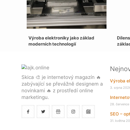
Výroba elektroniky jako základ
Dílens
moderních technologií
zákla
Nejnov
Skica 🎨 je internetový magazín 🔥
Výroba el
zabývající se převážně designem a
3. srpna 202
novinkami 🔥 z prostředí online
marketingu.
Internet
28. července
SEO – opt
31. května 2