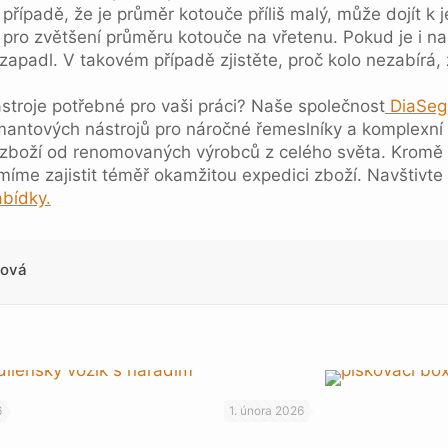
 případě, že je průměr kotouče příliš malý, může dojít k 
 pro zvětšení průměru kotouče na vřetenu. Pokud je i n
y zapadl. V takovém případě zjistěte, proč kolo nezabírá
ástroje potřebné pro vaši práci? Naše společnost
DiaSegm
amantových nástrojů pro náročné řemeslníky a komplexní
zboží od renomovaných výrobců z celého světa. Kromě 
íme zajistit téměř okamžitou expedici zboží. Navštivte
abídky.
lová
6
1. února 2026