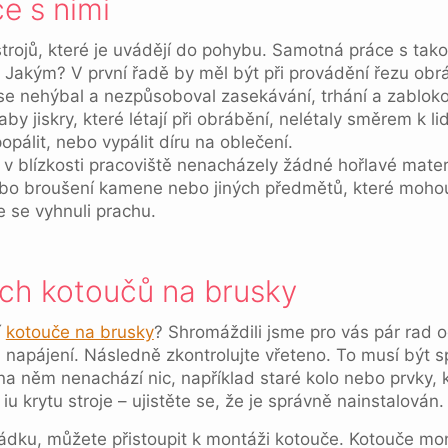
e s nimi
strojů, které je uvádějí do pohybu. Samotná práce s tako
 Jakým? V první řadě by měl být při provádění řezu obr
 se nehýbal a nezpůsoboval zasekávání, trhání a zablok
aby jiskry, které létají při obrábění, nelétaly směrem k l
popálit, nebo vypálit díru na oblečení.
 v blízkosti pracoviště nenacházely žádné hořlavé mater
í nebo broušení kamene nebo jiných předmětů, které moh
e se vyhnuli prachu.
ch kotoučů na brusky
í
kotouče na brusky
? Shromáždili jsme pro vás pár rad o
d napájení. Následně zkontrolujte vřeteno. To musí být
 na něm nenachází nic, například staré kolo nebo prvky, 
iu krytu stroje – ujistěte se, že je správně nainstalován.
řádku, můžete přistoupit k montáži kotouče. Kotouče mon