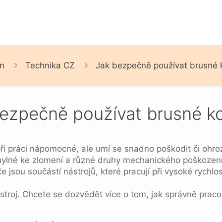
n
Technika CZ
Jak bezpečně používat brusné 
ezpečně používat brusné k
ři práci nápomocné, ale umí se snadno poškodit či ohrozi
hylné ke zlomení a různé druhy mechanického poškození,
 jsou součástí nástrojů, které pracují při vysoké rychlo
ástroj. Chcete se dozvědět více o tom, jak správně prac