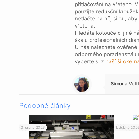
přitlačování na vřeteno. V
použijte redukční kroužek
netlačte na něj silou, ab
vřetena.
Hledáte kotouče či jiné n
škálu profesionálních di
U nás naleznete ověřené 
odborného poradenství um
vyberte si z
naší široké n
Warning
: Trying to access array offset on null in
/data/1/4/149a9a91-3acc-4306-8eec-62104a76cbc2/skica.online/web/wp-content/themes/betheme-child/includes/content-single.php
on line
286
Simona Velf
Podobné články
3. srpna 2026
1. dubna 202