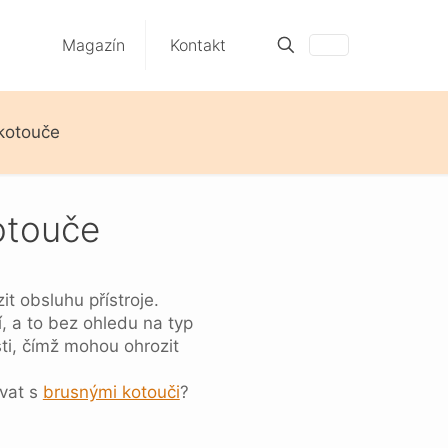
Magazín
Kontakt
kotouče
otouče
t obsluhu přístroje.
 a to bez ohledu na typ
sti, čímž mohou ohrozit
ovat s
brusnými kotouči
?