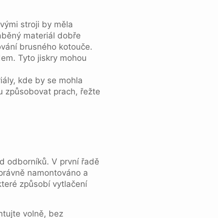
vými stroji by měla
áběný materiál dobře
ování brusného kotouče.
idem. Tyto jiskry mohou
iály, kde by se mohla
ou způsobovat prach, řežte
d odborníků. V první řadě
 správně namontováno a
které způsobí vytlačení
tujte volně, bez