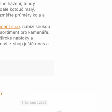
jeho házení, tehdy
adále kotouč malý,
, změřte průměry kola a
ent s.r.o
. nabízí širokou
 sortiment pro kamenáře.
široké nabídky a
 náš e-shop ještě dnes a
3. července 2025