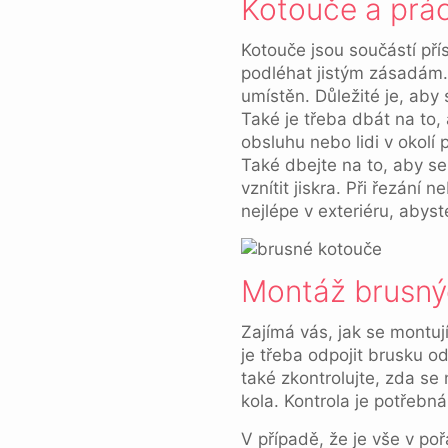
Kotouče a prác
Kotouče jsou součástí pří
podléhat jistým zásadám.
umístěn. Důležité je, aby
Také je třeba dbát na to, 
obsluhu nebo lidi v okolí 
Také dbejte na to, aby se
vznítit jiskra. Při řezán
nejlépe v exteriéru, abyst
Montáž brusný
Zajímá vás, jak se montuj
je třeba odpojit brusku o
také zkontrolujte, zda se
kola. Kontrola je potřebná 
V případě, že je vše v po