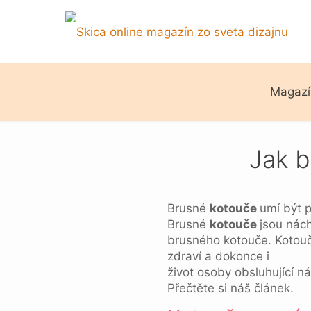
Magazí
Jak b
Brusné
kotouče
umí být p
Brusné
kotouče
jsou nác
brusného kotouče. Kotouče
zdraví a dokonce i
život osoby obsluhující n
Přečtěte si náš článek.