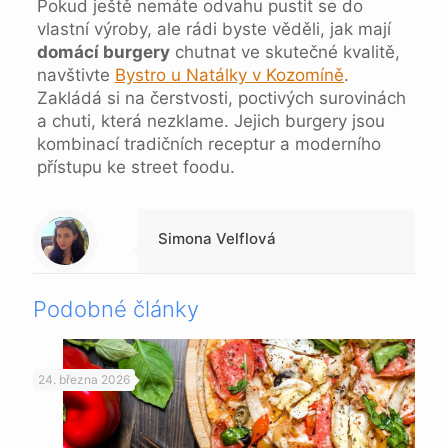
Pokud ještě nemáte odvahu pustit se do
vlastní výroby, ale rádi byste věděli, jak mají
domácí burgery
chutnat ve skutečné kvalitě,
navštivte
Bystro u Natálky v Kozomíně
.
Zakládá si na čerstvosti, poctivých surovinách
a chuti, která nezklame. Jejich burgery jsou
kombinací tradičních receptur a moderního
přístupu ke street foodu.
Warning
: Trying to access array offset on null in
/data/1/4/149a9a91-3acc-4306-8eec-62104a76cbc2/skica.online/web/wp-content/themes/betheme-child/includes/content-single.php
on line
286
Simona Velflová
Podobné články
24. března 2026