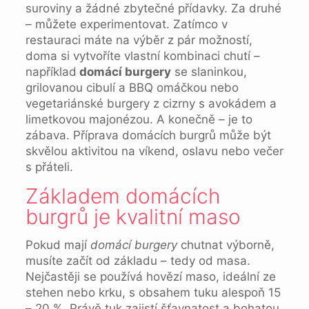
suroviny a žádné zbytečné přídavky. Za druhé
– můžete experimentovat. Zatímco v
restauraci máte na výběr z pár možností,
doma si vytvoříte vlastní kombinaci chutí –
například
domácí burgery
se slaninkou,
grilovanou cibulí a BBQ omáčkou nebo
vegetariánské burgery z cizrny s avokádem a
limetkovou majonézou. A konečně – je to
zábava. Příprava domácích burgrů může být
skvělou aktivitou na víkend, oslavu nebo večer
s přáteli.
Základem domácích
burgrů je kvalitní maso
Pokud mají
domácí burgery
chutnat výborně,
musíte začít od základu – tedy od masa.
Nejčastěji se používá hovězí maso, ideální ze
stehen nebo krku, s obsahem tuku alespoň 15
– 20 %. Právě tuk zajistí šťavnatost a bohatou