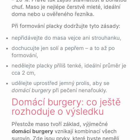
chuť. Maso je nejlépe čerstvě mleté, ideální
doma nebo u ověřeného řezníka.
Při formování placky dodržujte tyto zásady:
nepřidávejte do masa vejce ani strouhanku,
dochucujte jen solí a pepřem – a to až po
formování,
nedělejte placky příliš tenké, ideální průměr je
cca 2 cm,
udělejte uprostřed jemný prolis, aby se
domácí burgery
při pečení nenafoukly.
Domácí burgery: co ještě
rozhoduje o výsledku
Přestože maso tvoří základ, výjimečné
domácí burgery
vznikají kombinací všech
surovin. Zde jsou prvky, které byste neměli