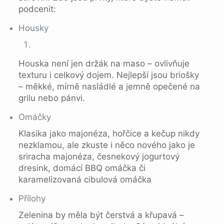
podcenit:
Housky
Houska není jen držák na maso – ovlivňuje
texturu i celkový dojem. Nejlepší jsou briošky
– měkké, mírně nasládlé a jemně opečené na
grilu nebo pánvi.
Omáčky
Klasika jako majonéza, hořčice a kečup nikdy
nezklamou, ale zkuste i něco nového jako je
sriracha majonéza, česnekový jogurtový
dresink, domácí BBQ omáčka či
karamelizovaná cibulová omáčka
Přílohy
Zelenina by měla být čerstvá a křupavá –